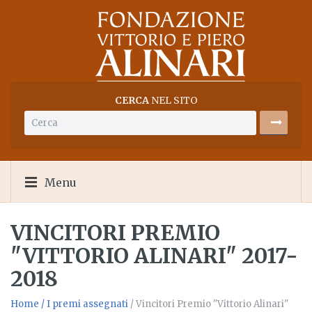
CERCA
NEL SITO
Menu
VINCITORI PREMIO
"VITTORIO ALINARI" 2017-
2018
Home
/ I premi assegnati
/ Vincitori Premio "Vittorio Alinari"